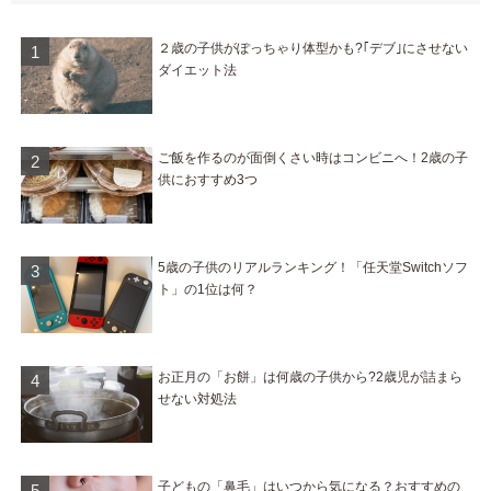
２歳の子供がぽっちゃり体型かも?｢デブ｣にさせない
ダイエット法
ご飯を作るのが面倒くさい時はコンビニへ！2歳の子
供におすすめ3つ
5歳の子供のリアルランキング！「任天堂Switchソフ
ト」の1位は何？
お正月の「お餅」は何歳の子供から?2歳児が詰まら
せない対処法
子どもの「鼻毛」はいつから気になる？おすすめの