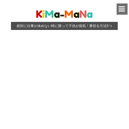
K
i
M
a
-
M
a
N
a
絶対に仕事が休めない時に限って子供が病気！乗切る方法5つ