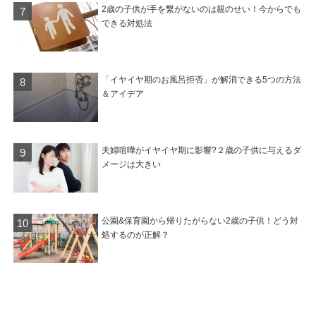
2歳の子供が手を繋がないのは親のせい！今からでも
できる対処法
「イヤイヤ期のお風呂拒否」が解消できる5つの方法
＆アイデア
夫婦喧嘩がイヤイヤ期に影響?２歳の子供に与えるダ
メージは大きい
公園&保育園から帰りたがらない2歳の子供！どう対
処するのが正解？