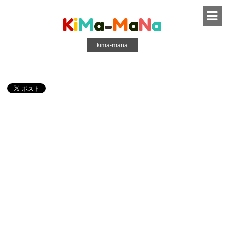
K
i
M
a
-
M
a
N
a
kima-mana